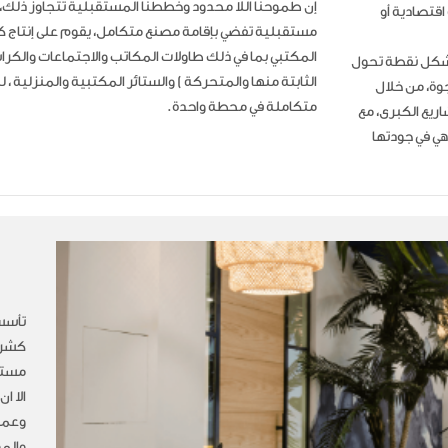
إن طموحنا اللا محدود وخططنا المستقبلية تتجاوز ذلك،
قتصادية أو
مستقبلية تفضي بإقامة مصنع متكامل، يقوم على إنتاج كا
المكتبي بما في ذلك طاولات المكاتب والاجتماعات والكراس
شركة سمارت أوفيس إلى حيز الوجود عام 2014، لتشكل نقطة تحول
الثابتة منها والمتحركة ) والستائر المكتبية والمنزلية ، 
وة، من خلال
متكاملة في محطة واحدة.
ريع الكبرى، مع
هي في جودتها
كشرك
مستلز
الا ا
وعمل
والم