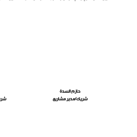
حازم السدة
شريك/مدير مشاريع
شريك