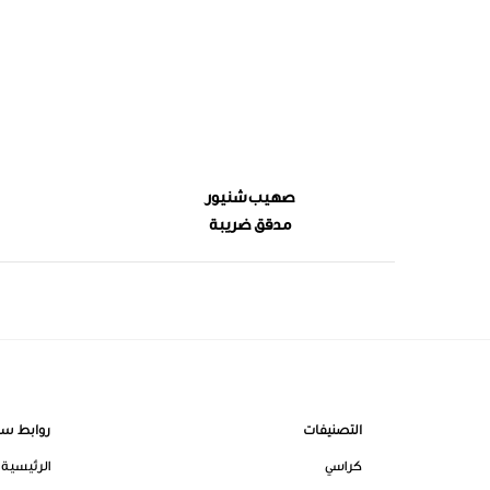
صهيب شنيور
مدقق ضريبة
التصنيفات
روابط سر
كراسي
الرئيسية